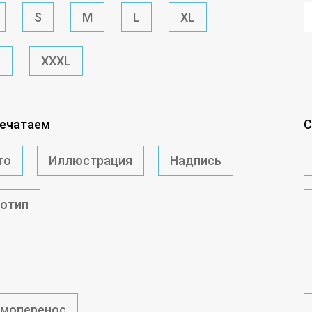
S
M
L
XL
L
XXXL
печатаем
С
то
Иллюстрация
Надпись
готип
рмоперенос