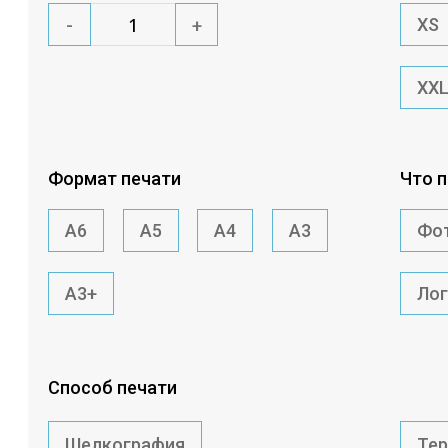
XS
-
+
XX
Формат печати
Что 
A6
A5
A4
A3
Фо
A3+
Ло
Способ печати
Шелкография
Те