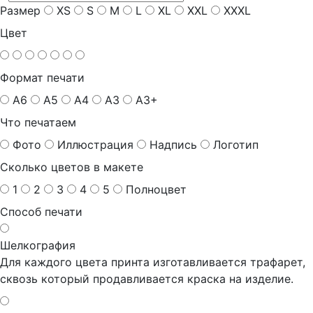
Размер
XS
S
M
L
XL
XXL
XXXL
Цвет
Формат печати
A6
A5
A4
A3
A3+
Что печатаем
Фото
Иллюстрация
Надпись
Логотип
Сколько цветов в макете
1
2
3
4
5
Полноцвет
Способ печати
Шелкография
Для каждого цвета принта изготавливается трафарет,
сквозь который продавливается краска на изделие.